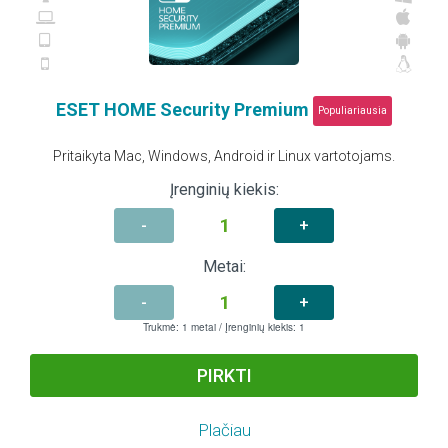
ESET HOME Security Premium
Populiariausia
Pritaikyta Mac, Windows, Android ir Linux vartotojams.
Įrenginių kiekis:
-
+
Metai:
-
+
Trukmė:
1
metai / Įrenginių kiekis:
1
PIRKTI
Plačiau