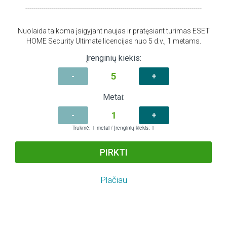
---------------------------------------------------------------------------------------
Nuolaida taikoma įsigyjant naujas ir pratęsiant turimas ESET
HOME Security Ultimate licencijas nuo 5 d.v., 1 metams.
Įrenginių kiekis:
-
+
Metai:
-
+
Trukmė:
1
metai / Įrenginių kiekis:
1
PIRKTI
Plačiau