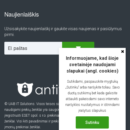
Naujienlaiškis
Užsisakykite naujienlaiškį ir gaukite visas naujienas ir pasiūlymus
pirmi.
Informuojame, kad šioje
svetainėje naudojami
slapukai (angl. cookies)
Sutikdami, paspauskite mygtuką
„Sutinku“ arba naršykite toliau. Savo
duotą sutikimą bet kada galėsite
atšaukti pakeisdami savo interneto
©
UAB IT Solutions
. Visos teisės saugomos. Visi puslapyje
naršyklės nustatymus ir ištrindami
naudojami prekių ženklai yra saugomi prekiniai ženklai arba
įrašytus slapukus
įregistruoti ESET spol. s r.o. prekiniai ženklai arba ESET North America prekiniai
ženklai. Visi kiti pavadinimai ir prekiniai ženklai yra įregistruoti jų atstovaujamų
Sutinku
įmonių prekiniai ženklai.